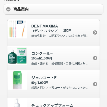
商品案内
DENT.MAXIMA
（デント.マキシマ） 350円
新植毛技術、人間工学などの先端技術で開発され、 ブラッシングをしやすい歯ブラシです。
コンクールF
100ml/1,000円
虫歯・歯肉炎・歯槽膿漏・口臭の原因と対策に。 ブラッシング時や就寝前に使用するときれいに 洗い流してくれます。
ジェルコートF
90g/1,000円
歯磨き剤とフッ素コートがひとつになった！ 一歩進んだジェルタイプのウ蝕・歯周病予防歯磨きです。
チェックアップフォーム