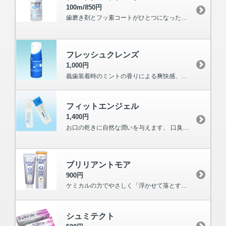
100m/850円
歯磨き剤とフッ素コートがひとつになった！ 乳幼児の為の一歩進んだジェルタイプのウ蝕・歯周病予防歯磨きです。
フレッシュクレンズ
1,000円
義歯装着時のミントの香りによる爽快感、既存の歯磨剤を使った洗浄に 比べて義歯材質を損傷させない等の安全性も大幅に向上しました。
フィットエンジェル
1,400円
お口の乾きに自然な潤いを与えます、 口臭を和らげ、お口の中をすっきり洗い流します。
ブリリアントモア
900円
ケミカルの力でやさしく「浮かせて落とす」美白へ「白く輝く健康な歯へ」のニーズに応え、 今までの研磨成分で「かき取る美白」からＢrilliant moreは大きく進化しました。
シュミテクト