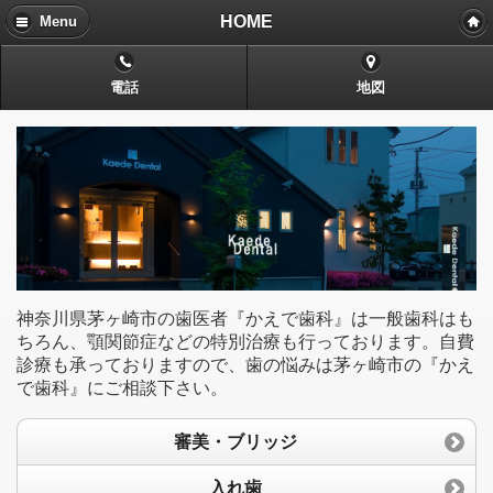
HOME
Menu
電話
地図
神奈川県茅ヶ崎市の歯医者『かえで歯科』は一般歯科はも
ちろん、顎関節症などの特別治療も行っております。自費
診療も承っておりますので、歯の悩みは茅ヶ崎市の『かえ
で歯科』にご相談下さい。
審美・ブリッジ
入れ歯