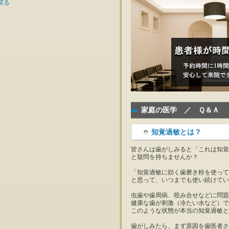
戻る
家庭の医学 ／ Ｑ＆Ａ
知覚過敏とは？
皆さんは歯がしみると「これは知覚
と疑問を持ちませんか？
「知覚過敏に効く歯磨き粉を使って
と思って、いつまでも使い続けてい
虫歯や歯周病、咬み合せなどに問題
健康な歯が刺激（冷たい水など）で
このような状態が本当の知覚過敏と
歯がしみたら、まず原因を歯医者さ